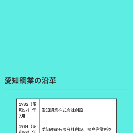
愛知鋼業の沿革
1982（昭
和57）年
愛知鋼業株式会社創設
7月
1984（昭
愛知運輸有限会社創設、飛島営業所を
和59）年